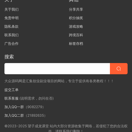
关于我们
分享共享
免责申明
积分抽奖
隐私条款
游戏攻略
联系我们
跨境百科
广告合作
标签存档
搜索
大众源码网是汇集创业副业项目的网站，专注于提供有各类教程！！！
提交工单
联系客服
(说明需求，勿问在否)
加入QQ一群
（9082279）
加入QQ二群
（21892635）
©2023-2025 望子成龙课堂 站内大部分资源收集于网络，若侵犯了您的合法权
益，请联系我们删除！