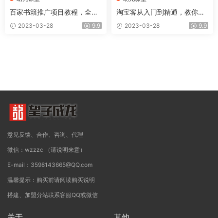
百家书籍推广项目教程，全网
淘宝客从入门到精通，教你做
最高单价自媒体玩法【视频课
一个赚钱的淘宝客
2023-03-28
9.9
2023-03-28
9.9
程】
意见反馈、合作、咨询、代理
微信：wzzzc （请说明来意）
E-mail：3598143665@QQ.com
温馨提示：购买前请阅读购买说明
搭建、加盟分站联系客服QQ或微信
关于
其他