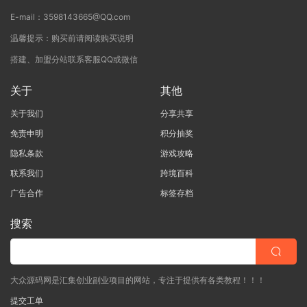
E-mail：3598143665@QQ.com
温馨提示：购买前请阅读购买说明
搭建、加盟分站联系客服QQ或微信
关于
其他
关于我们
分享共享
免责申明
积分抽奖
隐私条款
游戏攻略
联系我们
跨境百科
广告合作
标签存档
搜索
大众源码网是汇集创业副业项目的网站，专注于提供有各类教程！！！
提交工单