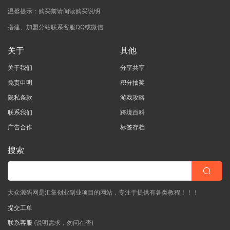
温馨提示：购买前请阅读购买说明
搭建、加盟分站联系客服QQ或微信
关于
其他
关于我们
分享共享
免责申明
积分抽奖
隐私条款
游戏攻略
联系我们
跨境百科
广告合作
标签存档
搜索
大众源码网是汇集创业副业项目的网站，专注于提供有各类教程！！！
提交工单
联系客服
(说明需求，勿问在否)