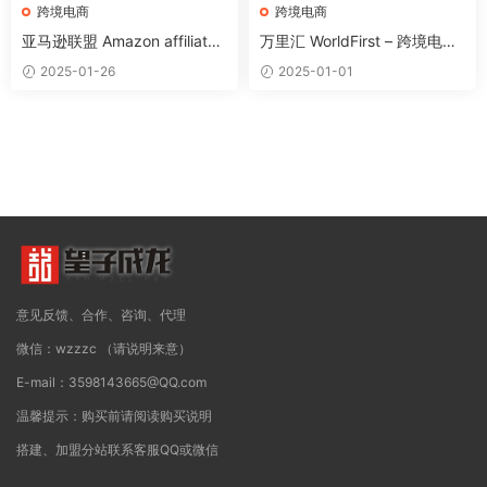
跨境电商
跨境电商
亚马逊联盟 Amazon affiliate
万里汇 WorldFirst – 跨境电商
回款提现教程（最新详细版）
和外贸B2B客户收款
2025-01-26
2025-01-01
意见反馈、合作、咨询、代理
微信：wzzzc （请说明来意）
E-mail：3598143665@QQ.com
温馨提示：购买前请阅读购买说明
搭建、加盟分站联系客服QQ或微信