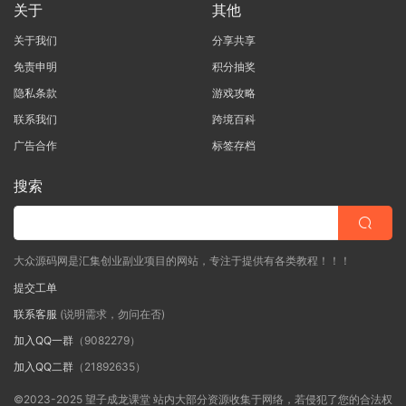
关于
其他
关于我们
分享共享
免责申明
积分抽奖
隐私条款
游戏攻略
联系我们
跨境百科
广告合作
标签存档
搜索
大众源码网是汇集创业副业项目的网站，专注于提供有各类教程！！！
提交工单
联系客服
(说明需求，勿问在否)
加入QQ一群
（9082279）
加入QQ二群
（21892635）
©2023-2025 望子成龙课堂 站内大部分资源收集于网络，若侵犯了您的合法权