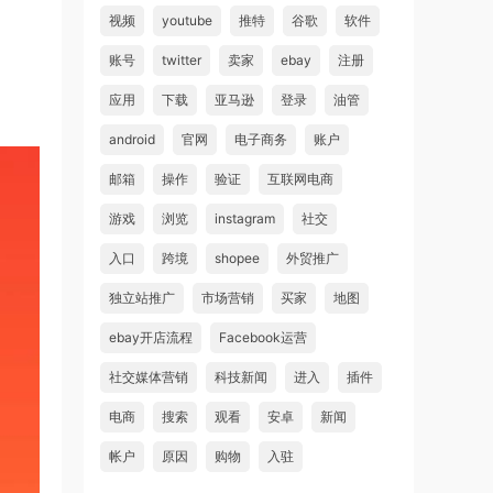
视频
youtube
推特
谷歌
软件
账号
twitter
卖家
ebay
注册
应用
下载
亚马逊
登录
油管
android
官网
电子商务
账户
邮箱
操作
验证
互联网电商
游戏
浏览
instagram
社交
入口
跨境
shopee
外贸推广
独立站推广
市场营销
买家
地图
ebay开店流程
Facebook运营
社交媒体营销
科技新闻
进入
插件
电商
搜索
观看
安卓
新闻
帐户
原因
购物
入驻