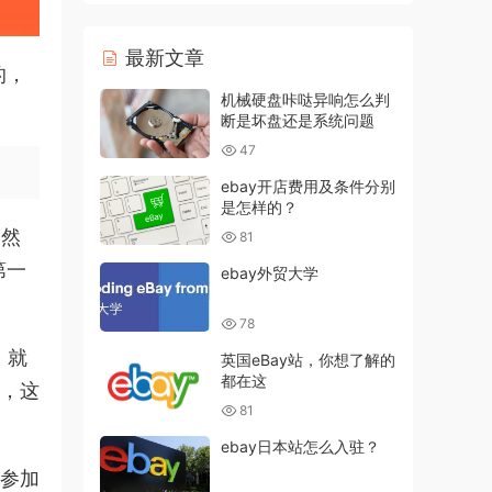
最新文章
的，
机械硬盘咔哒异响怎么判
断是坏盘还是系统问题
47
ebay开店费用及条件分别
是怎样的？
，然
81
第一
ebay外贸大学
78
，就
英国eBay站，你想了解的
都在这
话，这
81
ebay日本站怎么入驻？
得参加