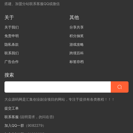
搭建、加盟分站联系客服QQ或微信
关于
其他
关于我们
分享共享
免责申明
积分抽奖
隐私条款
游戏攻略
联系我们
跨境百科
广告合作
标签存档
搜索
大众源码网是汇集创业副业项目的网站，专注于提供有各类教程！！！
提交工单
联系客服
(说明需求，勿问在否)
加入QQ一群
（9082279）