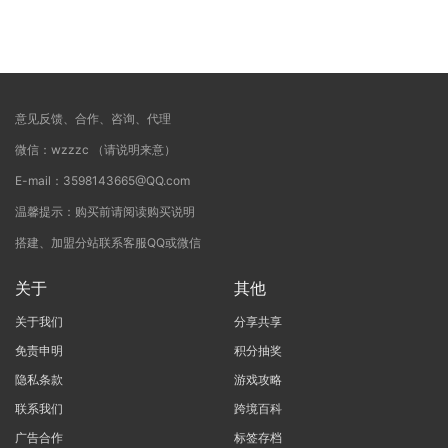
意见反馈、合作、咨询、代理
微信：wzzzc （请说明来意）
E-mail：3598143665@QQ.com
温馨提示：购买前请阅读购买说明
搭建、加盟分站联系客服QQ或微信
关于
其他
关于我们
分享共享
免责申明
积分抽奖
隐私条款
游戏攻略
联系我们
跨境百科
广告合作
标签存档