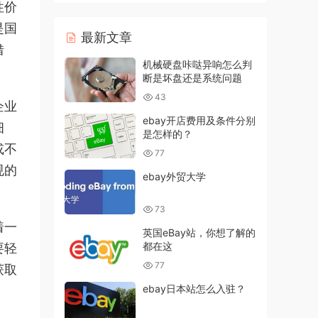
性价
是国
最新文章
借
机械硬盘咔哒异响怎么判
断是坏盘还是系统问题
43
企业
ebay开店费用及条件分别
细
是怎样的？
或不
77
规的
ebay外贸大学
73
着一
英国eBay站，你想了解的
都在这
要轻
77
获取
ebay日本站怎么入驻？