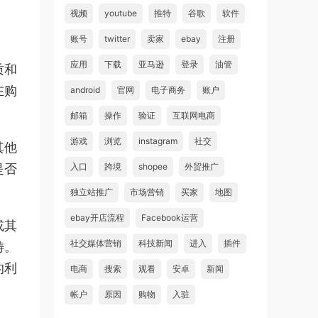
视频
youtube
推特
谷歌
软件
账号
twitter
卖家
ebay
注册
应用
下载
亚马逊
登录
油管
质和
在购
android
官网
电子商务
账户
邮箱
操作
验证
互联网电商
游戏
浏览
instagram
社交
其他
是否
入口
跨境
shopee
外贸推广
独立站推广
市场营销
买家
地图
ebay开店流程
Facebook运营
或其
社交媒体营销
科技新闻
进入
插件
畴。
的利
电商
搜索
观看
安卓
新闻
帐户
原因
购物
入驻