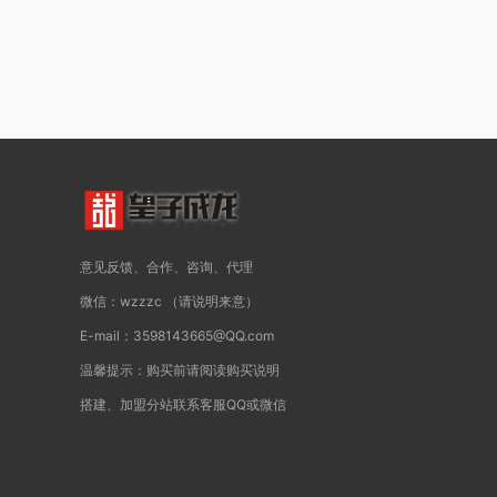
意见反馈、合作、咨询、代理
微信：wzzzc （请说明来意）
E-mail：3598143665@QQ.com
温馨提示：购买前请阅读购买说明
搭建、加盟分站联系客服QQ或微信