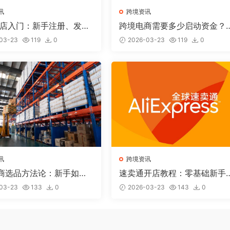
讯
跨境资讯
y开店入门：新手注册、发布
跨境电商需要多少启动资金？
出单全流程
平台资金规划详解
03-23
119
0
2026-03-23
119
0
讯
跨境资讯
商选品方法论：新手如何
速卖通开店教程：零基础新手
一个赚钱的产品？
何从0到1做速卖通（2026完
03-23
133
0
2026-03-23
143
0
版）