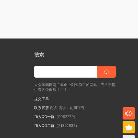
搜索
大众源码网是汇集创业副业项目的网站，专注于提
供有各类教程！！！
提交工单
联系客服
(说明需求，勿问在否)
加入QQ一群
（9082279）
加入QQ二群
（21892635）