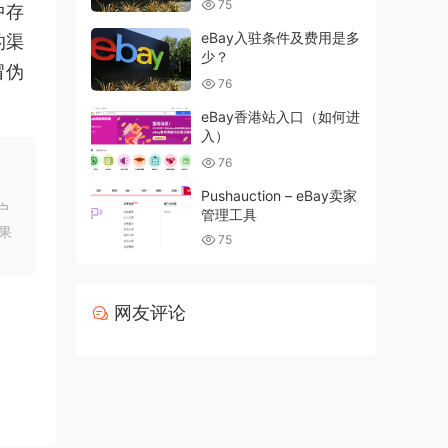
75
中存
eBay入驻条件及费用是多
的渠
少？
冒伪
76
eBay香港站入口（如何进
入）
76
Pushauction – eBay卖家
户
管理工具
果
75
网友评论