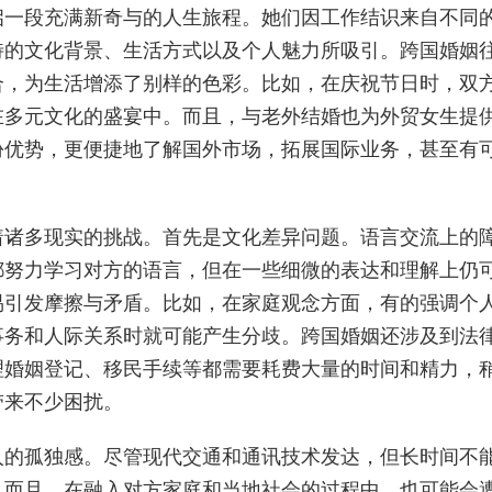
启一段充满新奇与的人生旅程。她们因工作结识来自不同
特的文化背景、生活方式以及个人魅力所吸引。跨国婚姻
合，为生活增添了别样的色彩。比如，在庆祝节日时，双
在多元文化的盛宴中。而且，与老外结婚也为外贸女生提
份优势，更便捷地了解国外市场，拓展国际业务，甚至有
着诸多现实的挑战。首先是文化差异问题。语言交流上的
都努力学习对方的语言，但在一些细微的表达和理解上仍
易引发摩擦与矛盾。比如，在家庭观念方面，有的强调个
事务和人际关系时就可能产生分歧。跨国婚姻还涉及到法
理婚姻登记、移民手续等都需要耗费大量的时间和精力，
带来不少困扰。
人的孤独感。尽管现代交通和通讯技术发达，但长时间不
。而且，在融入对方家庭和当地社会的过程中，也可能会