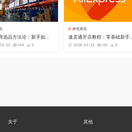
讯
跨境资讯
商选品方法论：新手如何
速卖通开店教程：零基础新手
一个赚钱的产品？
何从0到1做速卖通（2026完
03-23
144
0
2026-03-23
155
0
版）
关于
其他