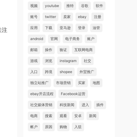
视频
youtube
推特
谷歌
软件
账号
twitter
卖家
ebay
注册
应用
下载
亚马逊
登录
油管
关注
android
官网
电子商务
账户
邮箱
操作
验证
互联网电商
游戏
浏览
instagram
社交
入口
跨境
shopee
外贸推广
独立站推广
市场营销
买家
地图
ebay开店流程
Facebook运营
社交媒体营销
科技新闻
进入
插件
电商
搜索
观看
安卓
新闻
帐户
原因
购物
入驻