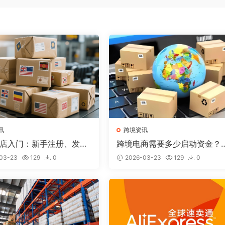
讯
跨境资讯
y开店入门：新手注册、发布
跨境电商需要多少启动资金？
出单全流程
平台资金规划详解
03-23
129
0
2026-03-23
129
0