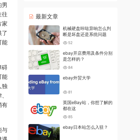
的男
往往
最新文章
方家
机械硬盘咔哒异响怎么判
供了
断是坏盘还是系统问题
可能
52
ebay开店费用及条件分别
是怎样的？
障碍
84
可能
ebay外贸大学
人独
81
律、
英国eBay站，你想了解的
稍有
都在这
85
ebay日本站怎么入驻？
能与
遭遇