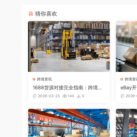
猜你喜欢
跨境资讯
跨境资
1688货源对接完全指南：跨境卖
eBa
家如何找到优质供应商？
产品和
2026-03-23
140
0
2026-