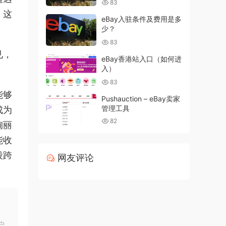
83
，这
eBay入驻条件及费用是多
少？
83
见，
eBay香港站入口（如何进
。
入）
83
能够
Pushauction – eBay卖家
管理工具
成为
82
绚丽
能收
段跨
网友评论
户