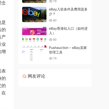
79
理念
eBay入驻条件及费用是多
少？
80
也是
eBay香港站入口（如何进
具的
入）
具产
80
行业
Pushauction – eBay卖家
的增
管理工具
79
面表
网友评论
身的
定的
，在