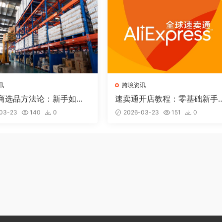
讯
跨境资讯
商选品方法论：新手如何
速卖通开店教程：零基础新手
一个赚钱的产品？
何从0到1做速卖通（2026完
03-23
140
0
2026-03-23
151
0
版）