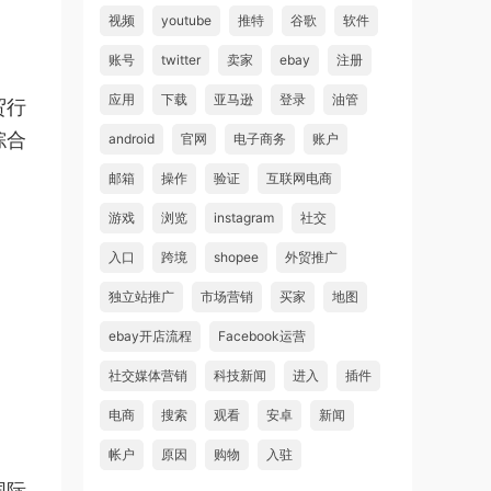
视频
youtube
推特
谷歌
软件
账号
twitter
卖家
ebay
注册
应用
下载
亚马逊
登录
油管
贸行
综合
android
官网
电子商务
账户
邮箱
操作
验证
互联网电商
游戏
浏览
instagram
社交
入口
跨境
shopee
外贸推广
独立站推广
市场营销
买家
地图
ebay开店流程
Facebook运营
社交媒体营销
科技新闻
进入
插件
电商
搜索
观看
安卓
新闻
帐户
原因
购物
入驻
国际