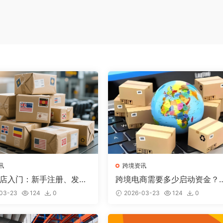
讯
跨境资讯
y开店入门：新手注册、发布
跨境电商需要多少启动资金？
出单全流程
平台资金规划详解
03-23
124
0
2026-03-23
124
0