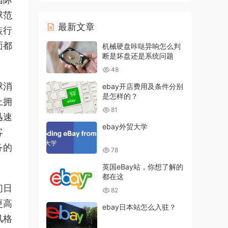
球范
最新文章
装行
面都
机械硬盘咔哒异响怎么判
断是坏盘还是系统问题
48
球消
ebay开店费用及条件分别
是怎样的？
上拥
81
迅速
ebay外贸大学
客
务的
78
英国eBay站，你想了解的
都在这
们日
82
更高
ebay日本站怎么入驻？
风格