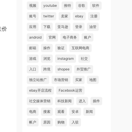
视频
youtube
推特
谷歌
软件
账号
twitter
卖家
ebay
注册
应用
下载
亚马逊
登录
油管
关价
android
官网
电子商务
账户
邮箱
操作
验证
互联网电商
游戏
浏览
instagram
社交
入口
跨境
shopee
外贸推广
独立站推广
市场营销
买家
地图
ebay开店流程
Facebook运营
社交媒体营销
科技新闻
进入
插件
电商
搜索
观看
安卓
新闻
帐户
原因
购物
入驻