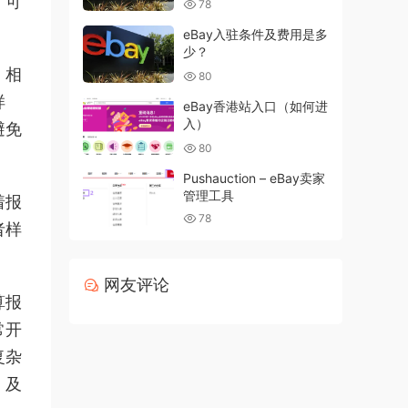
，可
78
eBay入驻条件及费用是多
少？
，相
80
样
eBay香港站入口（如何进
入）
避免
80
Pushauction – eBay卖家
管理工具
着报
78
者样
网友评论
算报
常开
复杂
，及