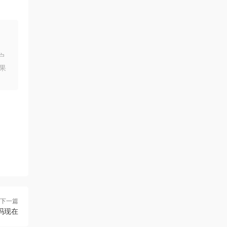
户
果
下一篇
吗现在