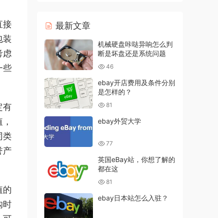
直接
最新文章
包装
机械硬盘咔哒异响怎么判
考虑
断是坏盘还是系统问题
一些
46
ebay开店费用及条件分别
是怎样的？
81
定有
值，
ebay外贸大学
同类
77
誉产
英国eBay站，你想了解的
都在这
81
值的
ebay日本站怎么入驻？
购时