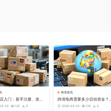
讯
跨境资讯
y开店入门：新手注册、发布
跨境电商需要多少启动资金？
出单全流程
平台资金规划详解
03-23
122
0
2026-03-23
122
0