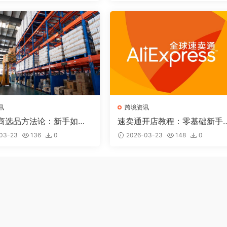
讯
跨境资讯
商选品方法论：新手如何
速卖通开店教程：零基础新手
一个赚钱的产品？
何从0到1做速卖通（2026完
03-23
136
0
2026-03-23
148
0
版）