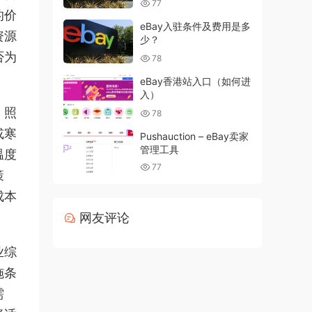
77
的价
eBay入驻条件及费用是多
资源
少？
否为
78
eBay香港站入口（如何进
入）
、照
78
或寒
Pushauction – eBay卖家
管理工具
温度
77
策
成本
网友评论
业综
施条
需