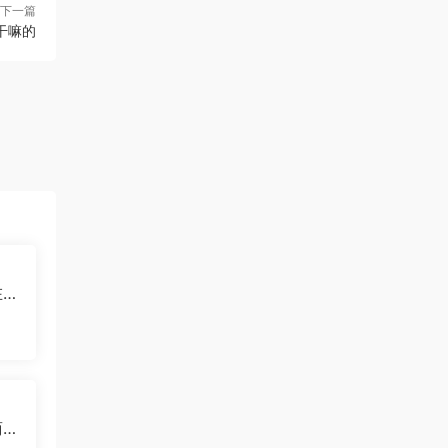
下一篇
干嘛的
在多
吗
商要