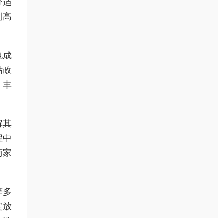
舒适
到高
电成
贴政
，丰
解其
程中
商家
等多
绽放