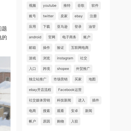
视频
youtube
推特
谷歌
软件
账号
twitter
卖家
ebay
注册
应用
下载
亚马逊
登录
油管
问题
电的
android
官网
电子商务
账户
邮箱
操作
验证
互联网电商
游戏
浏览
instagram
社交
入口
跨境
shopee
外贸推广
独立站推广
市场营销
买家
地图
ebay开店流程
Facebook运营
社交媒体营销
科技新闻
进入
插件
电商
搜索
观看
安卓
新闻
帐户
原因
购物
入驻