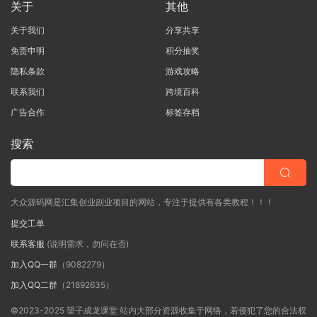
关于
其他
关于我们
分享共享
免责申明
积分抽奖
隐私条款
游戏攻略
联系我们
跨境百科
广告合作
标签存档
搜索
大众源码网是汇集创业副业项目的网站，专注于提供有各类教程！！！
提交工单
联系客服
(说明需求，勿问在否)
加入QQ一群
（9082279）
加入QQ二群
（21892635）
©2023-2025 望子成龙课堂 站内大部分资源收集于网络，若侵犯了您的合法权