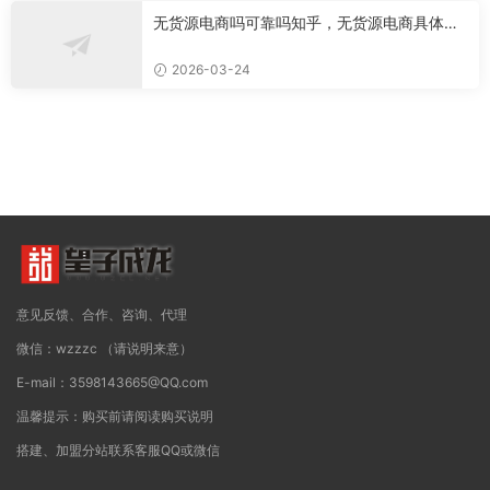
无货源电商吗可靠吗知乎，无货源电商具体是
做什么的
2026-03-24
意见反馈、合作、咨询、代理
微信：wzzzc （请说明来意）
E-mail：3598143665@QQ.com
温馨提示：购买前请阅读购买说明
搭建、加盟分站联系客服QQ或微信