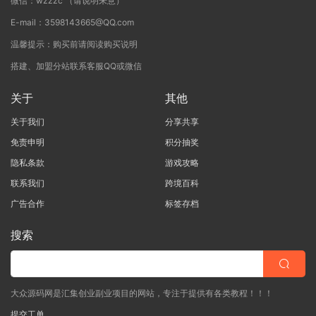
微信：wzzzc （请说明来意）
E-mail：3598143665@QQ.com
温馨提示：购买前请阅读购买说明
搭建、加盟分站联系客服QQ或微信
关于
其他
关于我们
分享共享
免责申明
积分抽奖
隐私条款
游戏攻略
联系我们
跨境百科
广告合作
标签存档
搜索
大众源码网是汇集创业副业项目的网站，专注于提供有各类教程！！！
提交工单