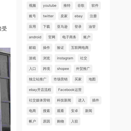
视频
youtube
推特
谷歌
软件
账号
twitter
卖家
ebay
注册
应用
下载
亚马逊
登录
油管
接受
android
官网
电子商务
账户
邮箱
操作
验证
互联网电商
游戏
浏览
instagram
社交
入口
跨境
shopee
外贸推广
独立站推广
市场营销
买家
地图
ebay开店流程
Facebook运营
社交媒体营销
科技新闻
进入
插件
电商
搜索
观看
安卓
新闻
帐户
原因
购物
入驻