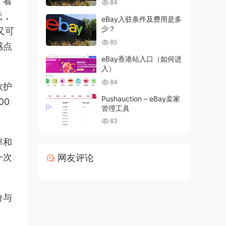
。看
84
元，
eBay入驻条件及费用是多
少？
又可
85
感点
eBay香港站入口（如何进
入）
84
款护
Pushauction – eBay卖家
00
管理工具
83
率和
一次
网友评论
价与