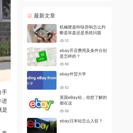
最新文章
机械硬盘咔哒异响怎么判
断是坏盘还是系统问题
52
ebay开店费用及条件分别
是怎样的？
86
ebay外贸大学
82
台手
英国eBay站，你想了解的
件进
都在这
就是
86
ebay日本站怎么入驻？