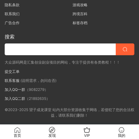
隐私条款
游戏攻略
联系我们
跨境百科
广告合作
标签存档
搜索
大众源码网是汇集创业副业项目的网站，专注于提供有各类教程！！！
提交工单
联系客服
(说明需求，勿问在否)
加入QQ一群
（9082279）
加入QQ二群
（21892635）
©2023-2025 望子成龙课堂 站内大部分资源收集于网络，若侵犯了您的合法权
益，请联系我们删除！
首页
发现
VIP
我的