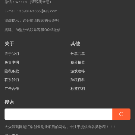
微信：wzzzc （请说明来意）
E-mail：3598143665@QQ.com
温馨提示：购买前请阅读购买说明
搭建、加盟分站联系客服QQ或微信
关于
其他
关于我们
分享共享
免责申明
积分抽奖
隐私条款
游戏攻略
联系我们
跨境百科
广告合作
标签存档
搜索
大众源码网是汇集创业副业项目的网站，专注于提供有各类教程！！！