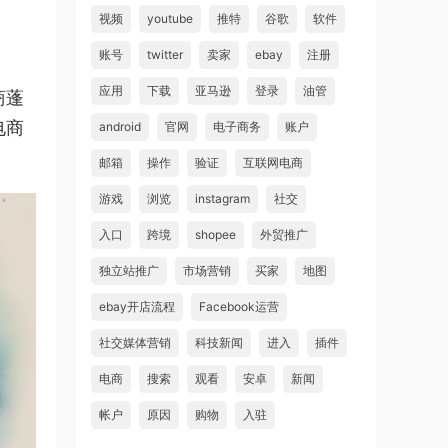
视频
youtube
推特
谷歌
软件
账号
twitter
卖家
ebay
注册
应用
下载
亚马逊
登录
油管
商蓬
电商
android
官网
电子商务
账户
邮箱
操作
验证
互联网电商
游戏
浏览
instagram
社交
入口
跨境
shopee
外贸推广
独立站推广
市场营销
买家
地图
ebay开店流程
Facebook运营
社交媒体营销
科技新闻
进入
插件
电商
搜索
观看
安卓
新闻
帐户
原因
购物
入驻