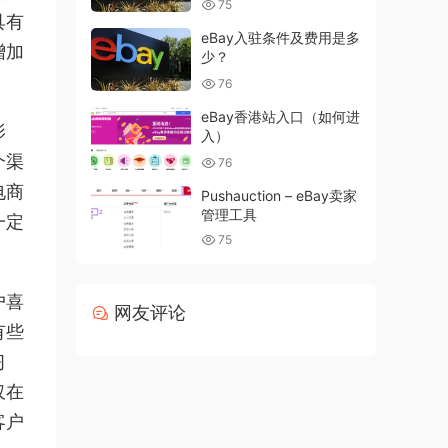
75
具有
eBay入驻条件及费用是多
增加
少？
76
eBay香港站入口（如何进
影
入）
个渠
76
电商
Pushauction – eBay卖家
管理工具
一定
75
户喜
网友评论
有些
习
仅在
客户