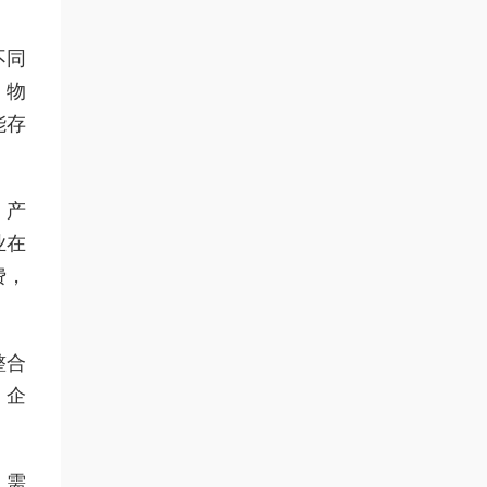
不同
、物
能存
、产
业在
费，
整合
，企
，需