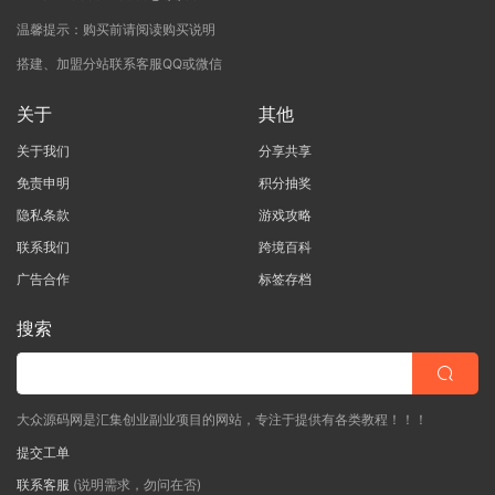
温馨提示：购买前请阅读购买说明
搭建、加盟分站联系客服QQ或微信
关于
其他
关于我们
分享共享
免责申明
积分抽奖
隐私条款
游戏攻略
联系我们
跨境百科
广告合作
标签存档
搜索
大众源码网是汇集创业副业项目的网站，专注于提供有各类教程！！！
提交工单
联系客服
(说明需求，勿问在否)