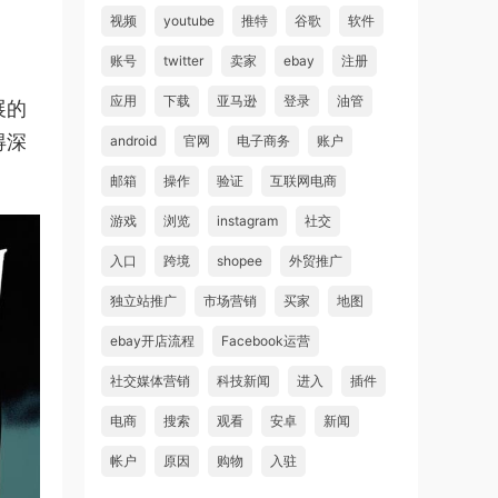
视频
youtube
推特
谷歌
软件
账号
twitter
卖家
ebay
注册
应用
下载
亚马逊
登录
油管
展的
得深
android
官网
电子商务
账户
邮箱
操作
验证
互联网电商
游戏
浏览
instagram
社交
入口
跨境
shopee
外贸推广
独立站推广
市场营销
买家
地图
ebay开店流程
Facebook运营
社交媒体营销
科技新闻
进入
插件
电商
搜索
观看
安卓
新闻
帐户
原因
购物
入驻