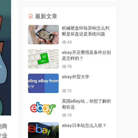
最新文章
机械硬盘咔哒异响怎么判
断是坏盘还是系统问题
45
ebay开店费用及条件分别
是怎样的？
79
ebay外贸大学
75
英国eBay站，你想了解的
都在这
79
ebay日本站怎么入驻？
到商
专业