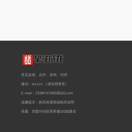
意见反馈、合作、咨询、代理
微信：wzzzc （请说明来意）
E-mail：3598143665@QQ.com
温馨提示：购买前请阅读购买说明
搭建、加盟分站联系客服QQ或微信