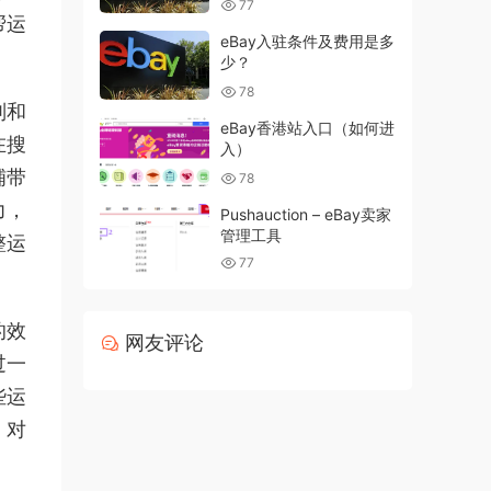
77
帮运
eBay入驻条件及费用是多
少？
78
则和
eBay香港站入口（如何进
在搜
入）
铺带
78
力，
Pushauction – eBay卖家
管理工具
整运
77
的效
网友评论
过一
些运
，对