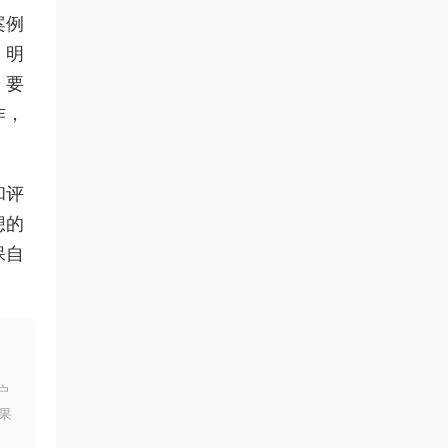
案例
，明
，要
作，
和评
想的
保自
户
果