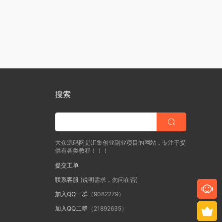
搜索
大众源码网是汇集创业副业项目的网站，专注于提
供有各类教程！！！
提交工单
联系客服
(说明需求，勿问在否)
加入QQ一群
（9082279）
加入QQ二群
（21892635）