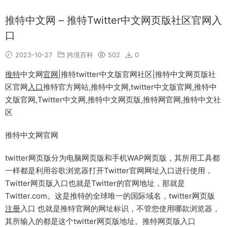
推特中文网 – 推特Twitter中文网页版社区官网入
口
2023-10-27
跨境百科
502
0
推特
中文网
官网
|推特twitter中文版官网社区|推特中文网页版社
区官网
入口
推特官方网站,推特中文网,twitter中文版官网,推特中
文版官网,Twitter中文网,推特中文网页版,推特网官网,推特中文社
区
推特中文网官网
twitter网页版分为电脑网页版和手机WAP网页版，其所用工具都
一样都是利用谷歌浏览器打开Twitter官网网址入口进行使用，
Twitter网页版入口也就是Twitter的官网地址，那就是
Twitter.com。这是推特的全球唯一的国际域名，twitter网页版
注册
入口 也就是推特官网的网址标识，不管您使用哪款浏览器，
其所输入的都是这个twitter网页版地址。推特网页版入口