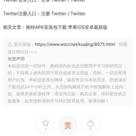
Twitter注册入口：注册 Twitter / Twitter
相关文章：推特APK安装包下载 苹果iOS安卓最新版
原文链接：
https://www.wzcl.net/kuajing/8075.html
，转载
请注明出处~~~
免责声明
本站提供的一切软件、教程和内容信息仅限用于学习和研究目
的；不得将上述内容用于商业或者非法用途，否则，一切后果请
用户自负。本站信息来自网络，版权争议与本站无关。您必须在
下载后的24个小时之内，从您的电脑或手机中彻底删除上述内
容。如果您喜欢该程序，请支持正版，购买注册，得到更好的正
版服务。如有侵权请邮件与我们联系处理。敬请谅解！
赏
0
0