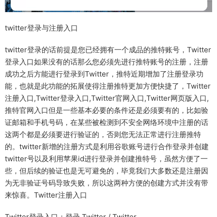
twitter登录与注册入口
twitter登录的话前提是您已经拥有一个成品的推特账号，Twitter
登录入口如果没有的话那么您必须先进行推特账号的注册，注册
成功之后方能进行登录到Twitter，推特近期增加了注册登录功
能，也就是此功能的拓展使得注册推特更加方便快捷了，Twitter
注册入口,Twitter登录入口,Twitter官网入口,Twitter网页版入口,
推特官网入口但是一些基本必要的条件还是必须要有的，比如验
证邮箱和手机号码，在某些被检测到不安全网络环境中注册的话
这两个都是必须要进行验证的，否则您无法正常进行注册推特
的。twitter新增的注册方式是利用谷歌账号进行合作登录并创建
twitter号以及利用苹果id进行登录并创建推特号，虽然方便了一
些，但后续的验证也是无可避免的，毕竟我们大多数还是注册因
为无非验证号码导致失败，所以这两种方便的创建方式并没有带
来惊喜。Twitter注册入口
Twitter登录入口：登录 Twitter / Twitter