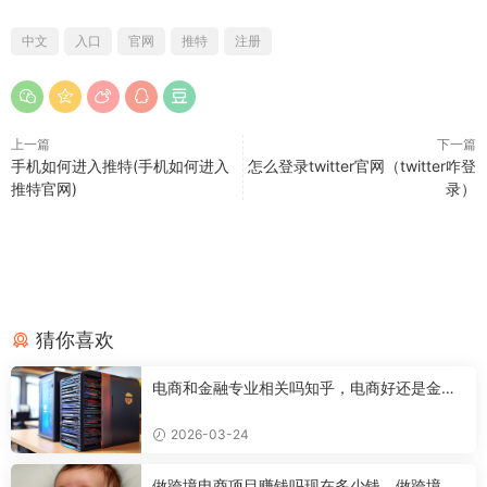
中文
入口
官网
推特
注册
上一篇
下一篇
手机如何进入推特(手机如何进入
怎么登录twitter官网（twitter咋登
推特官网)
录）
猜你喜欢
电商和金融专业相关吗知乎，电商好还是金融
好
2026-03-24
做跨境电商项目赚钱吗现在多少钱，做跨境电