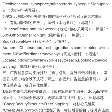
Flexibleschedule,lowprice,suitableforbusypeople.Signupno
w!（优势+行动号召）。
公式3：地域+核心关键词+限时福利+行动号召（适合本地企
业、有地域限制的投放）。示例（本地餐厅）：标题1：
ChineseRestaurantinNewYork（地域+核心关键词）；标题2：
50%OffforDinnerTonight（限时福利）；标题3：
BookaTableNow（行动号召）；描述1：
AuthenticChinesefood,freshingredients,comfortableenviron
ment.50%offfordinnertodayonly!（亮点+福利）；描述2：
LocatedindowntownNewYork,easytoreach.Booknowtoavoid
waiting!（地域补充+行动号召）。
三、广告创意撰写实操技巧（新手必学，提升点击和转化）。掌
握公式后，结合以下技巧，可进一步提升广告创意的吸引力，减
少无关点击，提升转化效果。
1.标题优先包含核心关键词，且放在标题前半部分。Google搜索
结果中，关键词会被标红，更容易吸引用户注意力，比如标题
“CheapBeautyProductsFreeShipping”，将核心关键词
“CheapBeautyProducts”放在开头，标红后更醒目，提升点击意