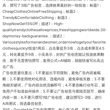
具，撰写了3组广告创意，选择效果最好的一组投放：标题1：
CheapClothesOnlineFreeShipping；标题2：
Trendy&ComfortableClothing；标题3：
ShopNowGet15%Off；描述1：High-
qualitytrendyclothesatlowprices,freeshippingworldwide.30-
daymoney-backguarantee.；描述2：
Variousstylesformenandwomen,ordernowtogetyourfavorite
clothesquickly!投放1周后，点击量提升3倍，点击成本降至4.5
元，转化量提升5倍，小吴表示，好的广告创意能让投放效果翻
倍，新手无需害怕撰写，套用公式+AI辅助，就能快速写出高点
击广告。
广告创意避坑要点：1.不要超出字符限制，避免广告内容被截
断；2.不要使用绝对化用语、违规内容，避免审核失败；3.不要
堆砌关键词，广告内容自然流畅即可；4.不要忽略行动号召，避
免用户不知道如何操作；5.不要让广告创意与着陆页脱节，确保
内容一致；6.不要只撰写1组广告创意，建议撰写2-3组，进行
A/B测试，筛选最优创意。
总结：GoogleAds广告创意撰写，核心是“合规、匹配、有亮