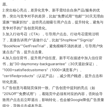
愿。
2.突出核心亮点，差异化竞争。新手需结合自身产品/服务的优
势，突出与竞争对手的差异，比如“免费试用”“包邮”“30天无理由
退换”“独家折扣”，这些亮点能吸引用户点击，提升转化，避免与
竞争对手的广告创意同质化。
3.加入行动号召（CTA），引导用户点击。行动号召需简洁明
了，直接告诉用户“该做什么”，比如“ShopNow”“SignUp”
“BookNow”“GetFreeTrial”，避免模糊不清的表述，引导用户快
速点击广告，提升点击量。
4.加入信任背书，提升用户信任度。新手可在描述中加入信任背
书，如“30-daymoney-backguarantee”（30天退款保证）、
“1000+satisfiedcustomers”（1000+满意客户）、
“certifiedproducts”（认证产品），减少用户顾虑，提升点击和
转化意愿。
5.广告创意与着陆页保持一致。广告创意中提到的亮点（如
“20%Off”“免费试用”），着陆页中必须有对应的内容，否则会导
致用户点击后立即退出，影响转化，也会被Google降低广告质量
得分，导致点击成本升高。