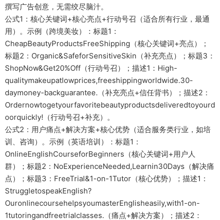
撰写广告创意，无需绞尽脑汁。
公式1：核心关键词+核心亮点+行动号召（适合所有行业，最通
用）。示例（跨境美妆）：标题1：
CheapBeautyProductsFreeShipping（核心关键词+亮点）；
标题2：Organic&SafeforSensitiveSkin（补充亮点）；标题3：
ShopNow&Get20%Off（行动号召）；描述1：High-
qualitymakeupatlowprices,freeshippingworldwide.30-
daymoney-backguarantee.（补充亮点+信任背书）；描述2：
Ordernowtogetyourfavoritebeautyproductsdeliveredtoyourd
oorquickly!（行动号召+补充）。
公式2：用户痛点+解决方案+核心优势（适合服务类行业，如培
训、咨询）。示例（英语培训）：标题1：
OnlineEnglishCourseforBeginners（核心关键词+用户人
群）；标题2：NoExperienceNeeded,Learnin30Days（解决痛
点）；标题3：FreeTrial&1-on-1Tutor（核心优势）；描述1：
StruggletospeakEnglish?
OuronlinecoursehelpsyoumasterEnglisheasily,with1-on-
1tutoringandfreetrialclasses.（痛点+解决方案）；描述2：