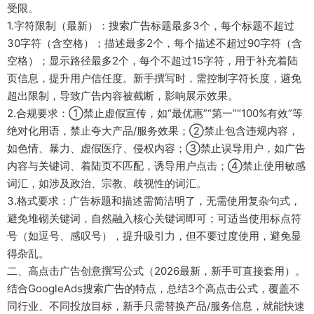
受限。
1.字符限制（最新）：搜索广告标题最多3个，每个标题不超过
30字符（含空格）；描述最多2个，每个描述不超过90字符（含
空格）；显示路径最多2个，每个不超过15字符，用于补充着陆
页信息，提升用户信任度。新手撰写时，需控制字符长度，避免
超出限制，导致广告内容被截断，影响展示效果。
2.合规要求：①禁止虚假宣传，如“最优惠”“第一”“100%有效”等
绝对化用语，禁止夸大产品/服务效果；②禁止包含违规内容，
如色情、暴力、虚假医疗、侵权内容；③禁止误导用户，如广告
内容与关键词、着陆页不匹配，诱导用户点击；④禁止使用敏感
词汇，如涉及政治、宗教、歧视性的词汇。
3.格式要求：广告标题和描述需简洁明了，无需使用复杂句式，
避免堆砌关键词，自然融入核心关键词即可；可适当使用标点符
号（如逗号、感叹号），提升吸引力，但不要过度使用，避免显
得杂乱。
二、高点击广告创意撰写公式（2026最新，新手可直接套用）。
结合GoogleAds搜索广告的特点，总结3个高点击公式，覆盖不
同行业、不同投放目标，新手只需替换产品/服务信息，就能快速