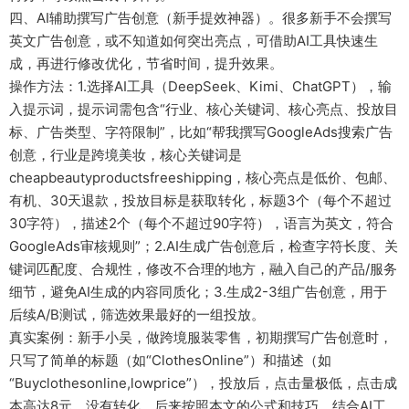
四、AI辅助撰写广告创意（新手提效神器）。很多新手不会撰写
英文广告创意，或不知道如何突出亮点，可借助AI工具快速生
成，再进行修改优化，节省时间，提升效果。
操作方法：1.选择AI工具（DeepSeek、Kimi、ChatGPT），输
入提示词，提示词需包含“行业、核心关键词、核心亮点、投放目
标、广告类型、字符限制”，比如“帮我撰写GoogleAds搜索广告
创意，行业是跨境美妆，核心关键词是
cheapbeautyproductsfreeshipping，核心亮点是低价、包邮、
有机、30天退款，投放目标是获取转化，标题3个（每个不超过
30字符），描述2个（每个不超过90字符），语言为英文，符合
GoogleAds审核规则”；2.AI生成广告创意后，检查字符长度、关
键词匹配度、合规性，修改不合理的地方，融入自己的产品/服务
细节，避免AI生成的内容同质化；3.生成2-3组广告创意，用于
后续A/B测试，筛选效果最好的一组投放。
真实案例：新手小吴，做跨境服装零售，初期撰写广告创意时，
只写了简单的标题（如“ClothesOnline”）和描述（如
“Buyclothesonline,lowprice”），投放后，点击量极低，点击成
本高达8元，没有转化。后来按照本文的公式和技巧，结合AI工