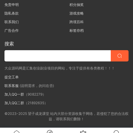
免责申明
积分抽奖
隐私条款
游戏攻略
联系我们
跨境百科
广告合作
标签存档
搜索
大众源码网是汇集创业副业项目的网站，专注于提供有各类教程！！！
提交工单
联系客服
(说明需求，勿问在否)
加入QQ一群
（9082279）
加入QQ二群
（21892635）
©2023-2025 望子成龙课堂 站内大部分资源收集于网络，若侵犯了您的合法权
益，请联系我们删除！