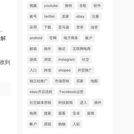
视频
youtube
推特
谷歌
软件
账号
twitter
卖家
ebay
注册
应用
下载
亚马逊
登录
油管
频、
的解
android
官网
电子商务
账户
邮箱
操作
验证
互联网电商
游戏
浏览
instagram
社交
收到
入口
跨境
shopee
外贸推广
独立站推广
市场营销
买家
地图
ebay开店流程
Facebook运营
社交媒体营销
科技新闻
进入
插件
电商
搜索
观看
安卓
新闻
帐户
原因
购物
入驻