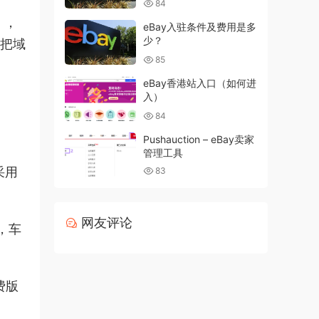
84
），
eBay入驻条件及费用是多
少？
果把域
85
eBay香港站入口（如何进
入）
84
Pushauction – eBay卖家
管理工具
采用
83
网友评论
，车
费版