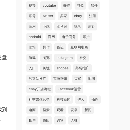
视频
youtube
推特
谷歌
软件
账号
twitter
卖家
ebay
注册
应用
下载
亚马逊
登录
油管
android
官网
电子商务
账户
邮箱
操作
验证
互联网电商
硬盘
游戏
浏览
instagram
社交
入口
跨境
shopee
外贸推广
独立站推广
市场营销
买家
地图
ebay开店流程
Facebook运营
社交媒体营销
科技新闻
进入
插件
放到
电商
搜索
观看
安卓
新闻
。
帐户
原因
购物
入驻