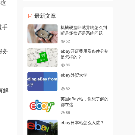
S这
。
最新文章
过手
机械硬盘咔哒异响怎么判
断是坏盘还是系统问题
52
服务
ebay开店费用及条件分别
是怎样的？
86
ebay外贸大学
82
有解
英国eBay站，你想了解的
都在这
86
ebay日本站怎么入驻？