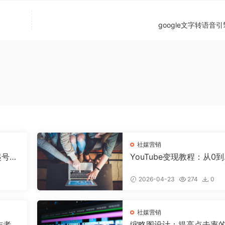
google文字转语音引
社媒营销
础起号全
YouTube变现教程：从0
7天搭
入过万的完整攻略
2026-04-23
274
0
社媒营销
作者必
缩略图设计：提高点击率的