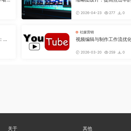
个黄金法则
2026-04-23
277
0
社媒营销
程：让
视频编辑与制作工作流优
从脚本到发布，打造专业
的完整流程
2026-03-20
259
0
关于
其他