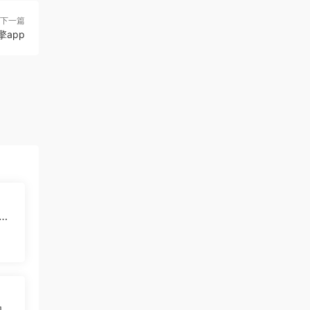
下一篇
擎app
到月
7