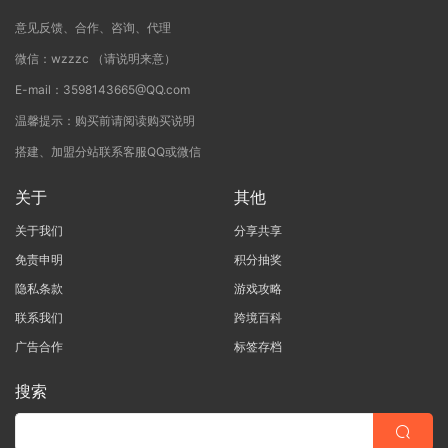
意见反馈、合作、咨询、代理
微信：wzzzc （请说明来意）
E-mail：3598143665@QQ.com
温馨提示：购买前请阅读购买说明
搭建、加盟分站联系客服QQ或微信
关于
其他
关于我们
分享共享
免责申明
积分抽奖
隐私条款
游戏攻略
联系我们
跨境百科
广告合作
标签存档
搜索