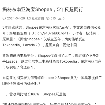
揭秘东南亚淘宝Shopee，5年反超同行
2024-04-26
社媒营销
515
0
5年踌躇满志，Shopee在
东南亚
实现“反杀”。本文来自微信公众
号：跨境眼观察（ID：gh_9407bb607d41），作者：杨洁纯，
原标题：《揭秘Shopee：仅成立五年，为何能够反超
Tokopedia、Lazada？》，题图来自：视觉中国
背靠腾讯的
电商
平台，Shopee仅仅用了五年，绕过核心竞争对
手Lazada、越过
印尼
本土
电商独角兽Tokopedia，在东南亚电商
市场实现了弯道超车。
东南亚的消费者为何青睐Shopee？Shopee又为中国卖家提供了
哪些快速成长的机会呢？
一、营收同比增长188%，Shopee跃居第一
“当地口音每隔50公里变一次，语言每隔250公里也变一次。”