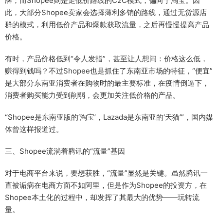
牌；而Shopee则是走低价路线的C2C模式，偏向于淘宝。因
此，大部分Shopee卖家会选择薄利多销的路线，通过无货源店
群的模式，利用低价产品和爆款获取流量，之后再慢慢提高产品
价格。
有时，产品价格低到“令人发指”，甚至让人想问：价格这么低，
赚得到钱吗？不过Shopee也是抓住了东南亚市场的特征，“便宜”
是大部分东南亚消费者在购物时的最主要标准，在疫情倒逼下，
消费者购买能力受到削弱，会更加关注低价格的产品。
“Shopee是东南亚版的‘淘宝’，Lazada是东南亚的‘天猫’”，国内媒
体曾这样报道过。
三、Shopee流淌着腾讯的“流量”基因
对于电商平台来说，要想获胜，“流量”显然是关键。虽然腾讯一
直被诟病在电商方面不如阿里，但是作为Shopee的投资方，在
Shopee本土化的过程中，却发挥了其最大的优势——玩转流
量。