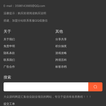
E-mail：3598143665@QQ.com
温馨提示：购买前请阅读购买说明
搭建、加盟分站联系客服QQ或微信
关于
其他
关于我们
分享共享
免责申明
积分抽奖
隐私条款
游戏攻略
联系我们
跨境百科
广告合作
标签存档
搜索
大众源码网是汇集创业副业项目的网站，专注于提供有各类教程！！！
提交工单