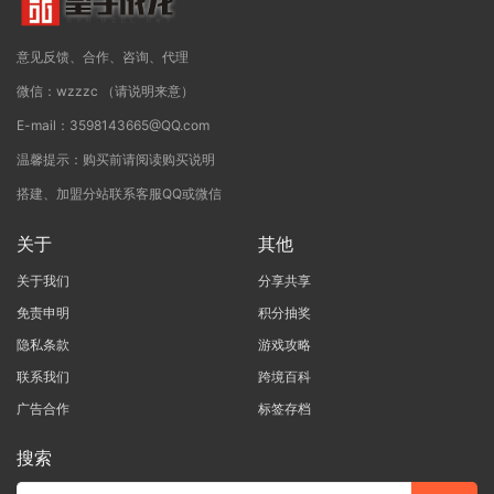
意见反馈、合作、咨询、代理
微信：wzzzc （请说明来意）
E-mail：3598143665@QQ.com
温馨提示：购买前请阅读购买说明
搭建、加盟分站联系客服QQ或微信
关于
其他
关于我们
分享共享
免责申明
积分抽奖
隐私条款
游戏攻略
联系我们
跨境百科
广告合作
标签存档
搜索