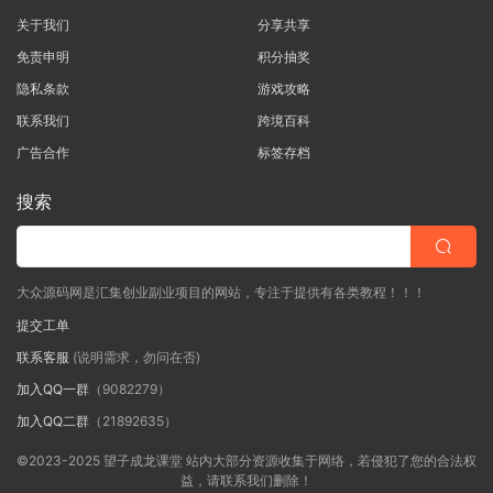
关于我们
分享共享
免责申明
积分抽奖
隐私条款
游戏攻略
联系我们
跨境百科
广告合作
标签存档
搜索
大众源码网是汇集创业副业项目的网站，专注于提供有各类教程！！！
提交工单
联系客服
(说明需求，勿问在否)
加入QQ一群
（9082279）
加入QQ二群
（21892635）
©2023-2025 望子成龙课堂 站内大部分资源收集于网络，若侵犯了您的合法权
益，请联系我们删除！