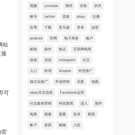
视频
youtube
推特
谷歌
软件
账号
twitter
卖家
ebay
注册
应用
下载
亚马逊
登录
油管
android
官网
电子商务
账户
网站
邮箱
操作
验证
互联网电商
直接
游戏
浏览
instagram
社交
入口
跨境
shopee
外贸推广
独立站推广
市场营销
买家
地图
即可
ebay开店流程
Facebook运营
社交媒体营销
科技新闻
进入
插件
电商
搜索
观看
安卓
新闻
帐户
原因
购物
入驻
e官