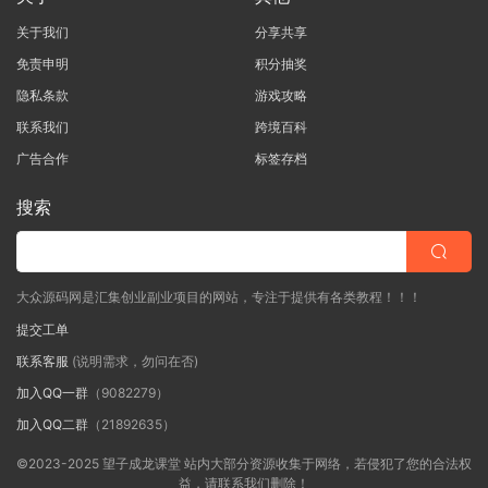
关于我们
分享共享
免责申明
积分抽奖
隐私条款
游戏攻略
联系我们
跨境百科
广告合作
标签存档
搜索
大众源码网是汇集创业副业项目的网站，专注于提供有各类教程！！！
提交工单
联系客服
(说明需求，勿问在否)
加入QQ一群
（9082279）
加入QQ二群
（21892635）
©2023-2025 望子成龙课堂 站内大部分资源收集于网络，若侵犯了您的合法权
益，请联系我们删除！