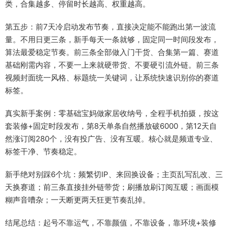
类，合集越多、停留时长越高、权重越高。
第五步：前7天冷启动发布节奏，直接决定能不能跑出第一波流
量。不用日更三条，新手每天一条就够，固定同一时间段发布，
算法最爱稳定节奏。前三条全部做入门干货、合集第一篇、赛道
基础刚需内容，不要一上来就硬带货、不要硬引流外链。前三条
视频封面统一风格、标题统一关键词，让系统快速识别你的赛道
标签。
真实新手案例：零基础宝妈做家居收纳号，全程手机拍摄，按这
套装修+固定时段发布，第8天单条自然播放破6000，第12天自
然涨订阅280个，没有投广告、没有互暖。核心就是频道专业、
标签干净、节奏稳定。
新手绝对别踩6个坑：频繁切IP、来回换设备；主页乱写乱改、三
天换赛道；前三条直接挂外链带货；刷播放刷订阅互暖；画面模
糊声音嘈杂；一天断更两天狂更节奏乱掉。
结尾总结：起号不靠运气，不靠颜值，不靠设备，靠环境+装修