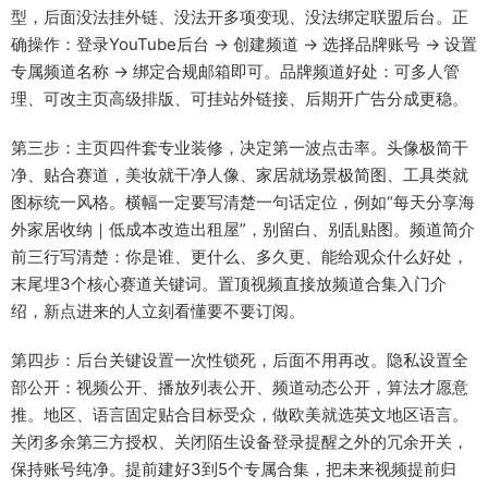
型，后面没法挂外链、没法开多项变现、没法绑定联盟后台。正
确操作：登录YouTube后台 → 创建频道 → 选择品牌账号 → 设置
专属频道名称 → 绑定合规邮箱即可。品牌频道好处：可多人管
理、可改主页高级排版、可挂站外链接、后期开广告分成更稳。
第三步：主页四件套专业装修，决定第一波点击率。头像极简干
净、贴合赛道，美妆就干净人像、家居就场景极简图、工具类就
图标统一风格。横幅一定要写清楚一句话定位，例如“每天分享海
外家居收纳｜低成本改造出租屋”，别留白、别乱贴图。频道简介
前三行写清楚：你是谁、更什么、多久更、能给观众什么好处，
末尾埋3个核心赛道关键词。置顶视频直接放频道合集入门介
绍，新点进来的人立刻看懂要不要订阅。
第四步：后台关键设置一次性锁死，后面不用再改。隐私设置全
部公开：视频公开、播放列表公开、频道动态公开，算法才愿意
推。地区、语言固定贴合目标受众，做欧美就选英文地区语言。
关闭多余第三方授权、关闭陌生设备登录提醒之外的冗余开关，
保持账号纯净。提前建好3到5个专属合集，把未来视频提前归