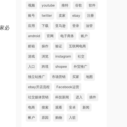
视频
youtube
推特
谷歌
软件
账号
twitter
卖家
ebay
注册
应用
下载
亚马逊
登录
油管
玩家必
android
官网
电子商务
账户
邮箱
操作
验证
互联网电商
游戏
浏览
instagram
社交
入口
跨境
shopee
外贸推广
独立站推广
市场营销
买家
地图
ebay开店流程
Facebook运营
社交媒体营销
科技新闻
进入
插件
电商
搜索
观看
安卓
新闻
帐户
原因
购物
入驻