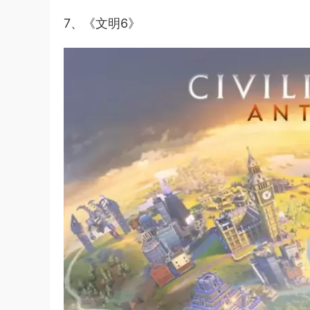
7、《文明6》