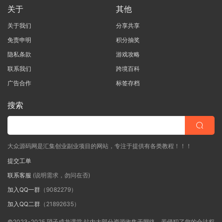
关于
其他
关于我们
分享共享
免责申明
积分抽奖
隐私条款
游戏攻略
联系我们
跨境百科
广告合作
标签存档
搜索
大众源码网是汇集创业副业项目的网站，专注于提供有各类教程！！！
提交工单
联系客服
(说明需求，勿问在否)
加入QQ一群
（9082279）
加入QQ二群
（21892635）
©2023-2025 望子成龙课堂 站内大部分资源收集于网络，若侵犯了您的合法权