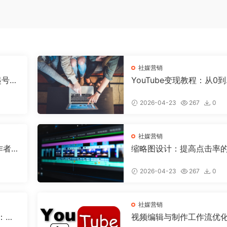
社媒营销
础起号全
YouTube变现教程：从0
7天搭
入过万的完整攻略
2026-04-23
267
0
社媒营销
作者必
缩略图设计：提高点击率的
个黄金法则
2026-04-23
267
0
社媒营销
程：让
视频编辑与制作工作流优