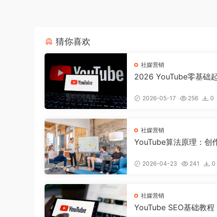
猜你喜欢
社媒营销
2026 YouTube零基
流程：0粉丝、0设备，
好合规可变现频道
2026-05-17
256
0
社媒营销
YouTube算法原理：创
须知道的推荐机制
2026-04-23
241
0
社媒营销
YouTube SEO基础教