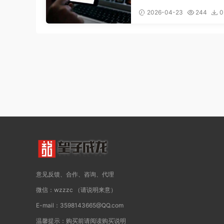
视频获得更多曝光
2026-04-23
244
0
意见反馈、合作、咨询、代理
微信：wzzzc （请说明来意）
E-mail：3598143665@QQ.com
温馨提示：购买前请阅读购买说明