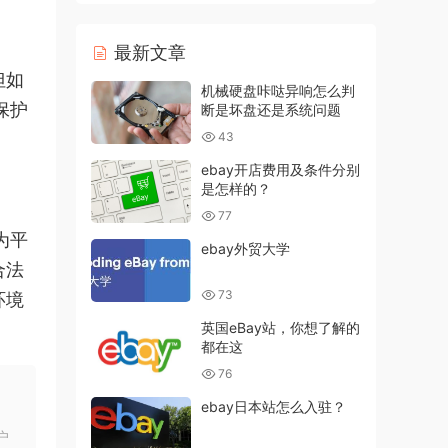
最新文章
但如
机械硬盘咔哒异响怎么判
保护
断是坏盘还是系统问题
43
ebay开店费用及条件分别
是怎样的？
77
为平
ebay外贸大学
合法
73
环境
英国eBay站，你想了解的
都在这
76
ebay日本站怎么入驻？
户