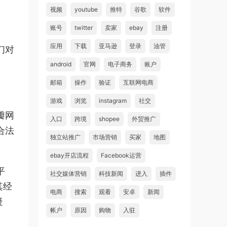
视频
youtube
推特
谷歌
软件
账号
twitter
卖家
ebay
注册
应用
下载
亚马逊
登录
油管
们对
android
官网
电子商务
账户
邮箱
操作
验证
互联网电商
游戏
浏览
instagram
社交
瓣网
入口
跨境
shopee
外贸推广
合法
独立站推广
市场营销
买家
地图
ebay开店流程
Facebook运营
平
社交媒体营销
科技新闻
进入
插件
其经
电商
搜索
观看
安卓
新闻
疑
帐户
原因
购物
入驻