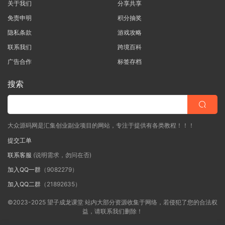
关于我们
分享共享
免责申明
积分抽奖
隐私条款
游戏攻略
联系我们
跨境百科
广告合作
标签存档
搜索
大众源码网是汇集创业副业项目的网站，专注于提供有各类教程！！！
提交工单
联系客服
(说明需求，勿问在否)
加入QQ一群
（9082279）
加入QQ二群
（21892635）
©2023-2025 望子成龙课堂 站内大部分资源收集于网络，若侵犯了您的合法权
益，请联系我们删除！