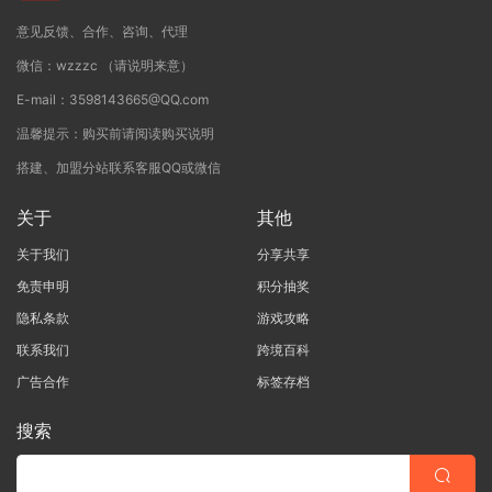
意见反馈、合作、咨询、代理
微信：wzzzc （请说明来意）
E-mail：3598143665@QQ.com
温馨提示：购买前请阅读购买说明
搭建、加盟分站联系客服QQ或微信
关于
其他
关于我们
分享共享
免责申明
积分抽奖
隐私条款
游戏攻略
联系我们
跨境百科
广告合作
标签存档
搜索