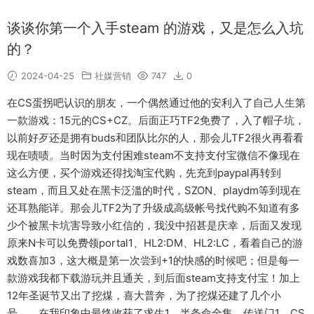
谈谈你第一个入手steam 的游戏，又是怎么入坑
的？
2024-04-25
社媒营销
747
0
在CS蛋拐吧认识的朋友，一个偶然通过他的安利入了自己人生第
一款游戏：15元的CS+CZ。后面正巧TF2免费了，入了帽子坑，
以前好歹还是拥有buds和团队比尔的人，那会儿TF2很火再看看
现在啧啧。当时因为支付困难steam不支持支付宝微信不像现在
这么方便，买个游戏还得找淘宝代购，先充到paypal再转到
steam，而且又处在黑卡泛滥的时代，SZON、playdm等到现在
还耳熟能详。那会儿TF2为了升级成高级帐号找代购不知道有多
少个被黑卡坑害导致小红信的，我没中招甚是庆幸，后面又发现
原来N卡可以免费领portal1、HL2:DM、HL2:LC，看着自己的游
戏数喜加3，这大概是第一次尝到+1的快感的时候吧；但是每一
款游戏我都下载游玩并且通关，到后面steam支持支付宝！加上
12年圣诞节又出了挖煤，喜大普奔，为了挖煤还建了几个小
号。。在我印象中最终收获了求生1、半条命全集、传送门1、CS