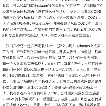
起源，可以说是我接触steam过的最良心的万圣节，V社聘请了个
经济学家顾问后就再也没有过这样的活动，圣诞之后看着COD8
的俄区超便宜后面找了淘宝代购入了第一款俄区游戏：COD8，
入了后发现8还没6
好玩
没玩多少时间都卸了从回COD6坑，因为
我的安利导致班上几个要好的同学也入了坑，我们就把COD6拷
到U盘里带到网吧连坐COD6，每次玩都有人在后面围观。
。我们几个还一起在网吧联机求生之路2，我去l4dmaps上找第
三方图，找到好玩的图就一起开黑，开多人插件，加模型，后面
英雄联盟出了，以前一起玩的都去LOL了，和他们一起去网吧，
我一个人玩着马克思佩恩3，而他们在LOL5黑连坐，虽然有时会
和他们一起但是LOL怎么也不能让我提起兴趣。后面出现了慈善
包，1美刀能得到几款游戏，慢慢地我成了买游戏不玩的那种+1
党，只要出了新的慈善包我都会入，看着自己的游戏库越来越多
心里美滋滋的。后来dota2出了，要激活码得去playdota上申
请，我有缘在12年2月份得到了cdk，当时因为电脑配置差还是
7300gt的卡导致玩不了，后面配过了电脑，直到6月份左右我才
真正接触了dota2，又是一个坑，根本停不下来，那时候没有国