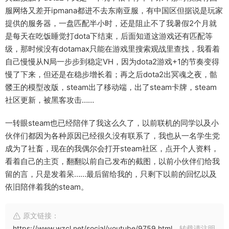
服网络又差开ipmana都进不去东南亚服，有中国区但据说是玩家
提供的服务器，一盘匹配半小时，还是阻止不了我暑假2个月就
是每天在吃饭睡觉打dota下结束，后面知道这游戏还有匹配等
级，那时候没有dotamax只能在游戏里搜索观战里查找，我看着
自己慢慢从N局一步步到稳定VH，因为dota2游戏+1的节奏变得
慢了下来，但还是在稳步增长着；再之后dota2出冥魂之夜，骷
髅王的模型改版，steam出了移动端，出了steam卡牌，steam
社区更新，被黑客攻击……
一转眼steam也已经陪伴了我这么久了，以前联机的同学以及小
伙伴们都因为各种原因已经很久没有联系了，我也从一名学生党
成为了社畜，现在的我偶尔会打开steam社区，点开个人资料，
看着自己的主页，翻翻以前自己发布的截图，以前小伙伴们给我
留的言，只是发着呆……最后留给我的，只剩下以前的回忆以及
依旧陪伴着我的steam。
原文链接：
https://www.wzcl.net/social/youtube/9759.html
，转载请注明