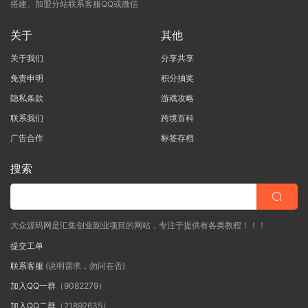
搭建、加盟分站联系客服QQ或微信
关于
其他
关于我们
分享共享
免责申明
积分抽奖
隐私条款
游戏攻略
联系我们
跨境百科
广告合作
标签存档
搜索
大众源码网是汇集创业副业项目的网站，专注于提供有各类教程！！！
提交工单
联系客服
(说明需求，勿问在否)
加入QQ一群
（9082279）
加入QQ二群
（21892635）