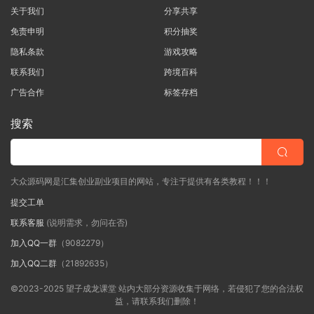
关于我们
分享共享
免责申明
积分抽奖
隐私条款
游戏攻略
联系我们
跨境百科
广告合作
标签存档
搜索
大众源码网是汇集创业副业项目的网站，专注于提供有各类教程！！！
提交工单
联系客服
(说明需求，勿问在否)
加入QQ一群
（9082279）
加入QQ二群
（21892635）
©2023-2025 望子成龙课堂 站内大部分资源收集于网络，若侵犯了您的合法权
益，请联系我们删除！