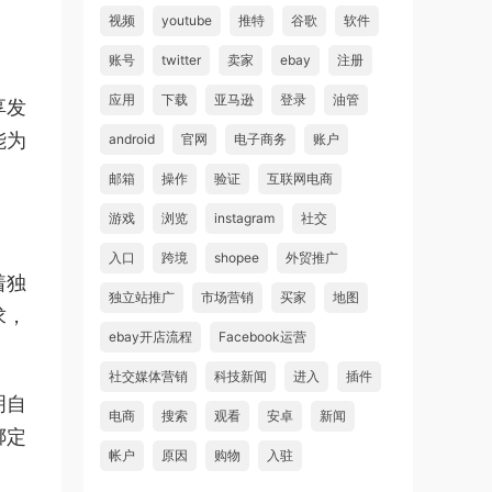
视频
youtube
推特
谷歌
软件
账号
twitter
卖家
ebay
注册
应用
下载
亚马逊
登录
油管
享发
能为
android
官网
电子商务
账户
邮箱
操作
验证
互联网电商
游戏
浏览
instagram
社交
入口
跨境
shopee
外贸推广
着独
独立站推广
市场营销
买家
地图
求，
ebay开店流程
Facebook运营
社交媒体营销
科技新闻
进入
插件
明自
电商
搜索
观看
安卓
新闻
绑定
帐户
原因
购物
入驻