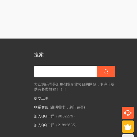
搜索
大众源码网是汇集创业副业项目的网站，专注于提
供有各类教程！！！
提交工单
联系客服
(说明需求，勿问在否)
加入QQ一群
（9082279）
加入QQ二群
（21892635）