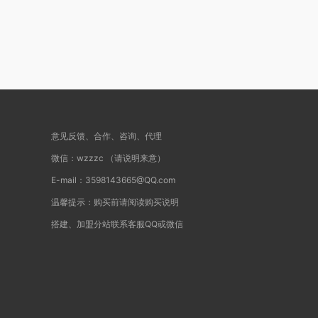
意见反馈、合作、咨询、代理
微信：wzzzc （请说明来意）
E-mail：3598143665@QQ.com
温馨提示：购买前请阅读购买说明
搭建、加盟分站联系客服QQ或微信