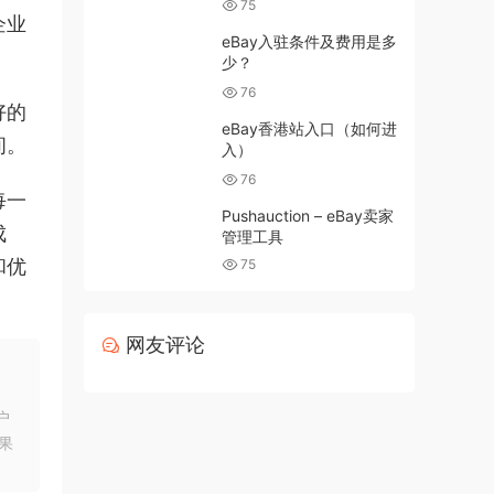
75
企业
eBay入驻条件及费用是多
少？
76
好的
eBay香港站入口（如何进
间。
入）
76
每一
Pushauction – eBay卖家
成
管理工具
和优
75
。
网友评论
户
果