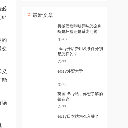
些必
最新文章
的延
机械硬盘咔哒异响怎么判
断是坏盘还是系统问题
定的
43
提交
ebay开店费用及条件分别
是怎样的？
77
和义
ebay外贸大学
才能
73
英国eBay站，你想了解的
都在这
市场
77
ebay日本站怎么入驻？
媒