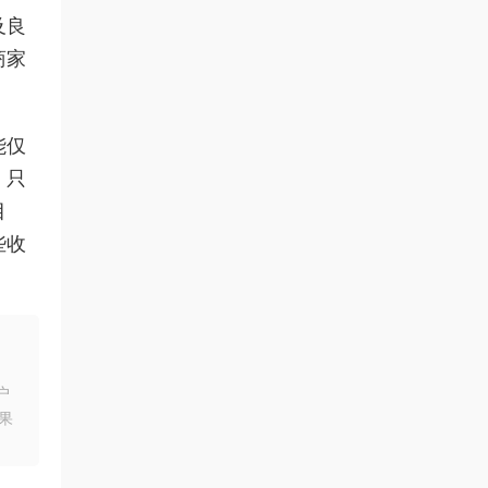
及良
商家
能仅
。只
目
些收
户
果