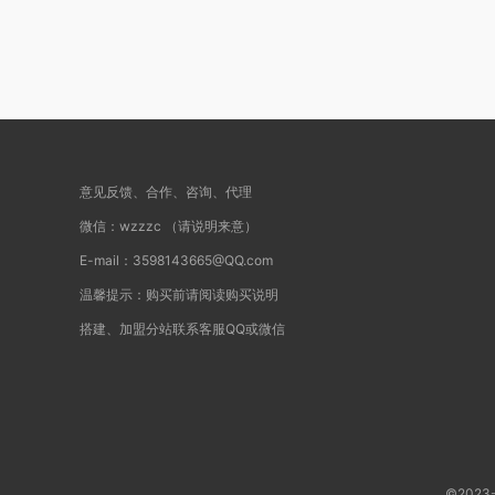
意见反馈、合作、咨询、代理
微信：wzzzc （请说明来意）
E-mail：3598143665@QQ.com
温馨提示：购买前请阅读购买说明
搭建、加盟分站联系客服QQ或微信
©202