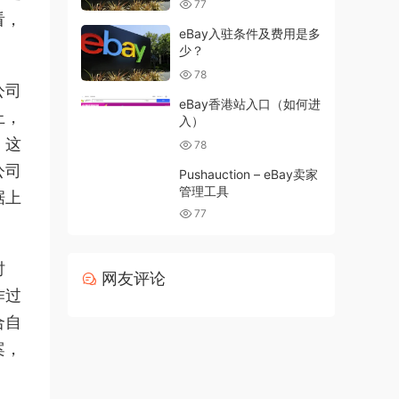
77
看，
eBay入驻条件及费用是多
少？
78
公司
eBay香港站入口（如何进
上，
入）
。这
78
公司
Pushauction – eBay卖家
管理工具
据上
77
时
网友评论
作过
合自
案，