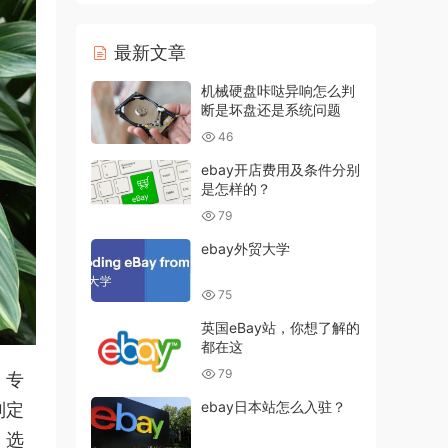
最新文章
机械硬盘咔哒异响怎么判
断是坏盘还是系统问题
46
ebay开店费用及条件分别
是怎样的？
79
ebay外贸大学
75
英国eBay站，你想了解的
都在这
79
。专
ebay日本站怎么入驻？
制定
、选