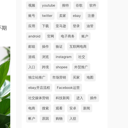
视频
youtube
推特
谷歌
软件
账号
twitter
卖家
ebay
注册
应用
下载
亚马逊
登录
油管
怀期
android
官网
电子商务
账户
邮箱
操作
验证
互联网电商
游戏
浏览
instagram
社交
入口
跨境
shopee
外贸推广
独立站推广
市场营销
买家
地图
ebay开店流程
Facebook运营
社交媒体营销
科技新闻
进入
插件
电商
搜索
观看
安卓
新闻
帐户
原因
购物
入驻