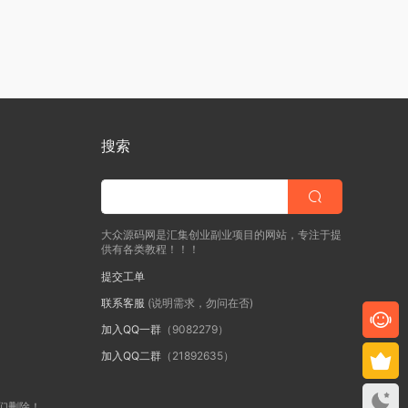
搜索
大众源码网是汇集创业副业项目的网站，专注于提
供有各类教程！！！
提交工单
联系客服
(说明需求，勿问在否)
加入QQ一群
（9082279）
加入QQ二群
（21892635）
我们删除！