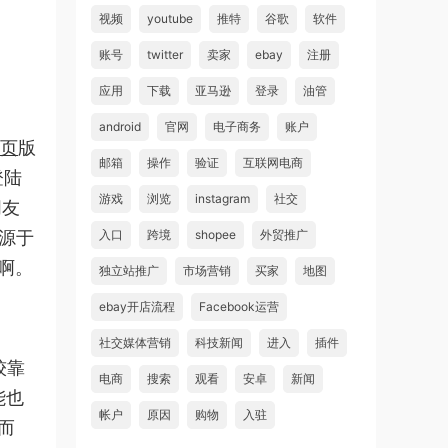
视频
youtube
推特
谷歌
软件
账号
twitter
卖家
ebay
注册
应用
下载
亚马逊
登录
油管
android
官网
电子商务
账户
页
版
邮箱
操作
验证
互联网电商
登陆
游戏
浏览
instagram
社交
朋友
源于
入口
跨境
shopee
外贸推广
了啊。
独立站推广
市场营销
买家
地图
ebay开店流程
Facebook运营
社交媒体营销
科技新闻
进入
插件
较靠
电商
搜索
观看
安卓
新闻
能也
帐户
原因
购物
入驻
而