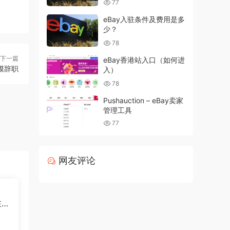
77
eBay入驻条件及费用是多
少？
78
下一篇
eBay香港站入口（如何进
模辞职
入）
78
Pushauction – eBay卖家
管理工具
77
网友评论
在多
吗