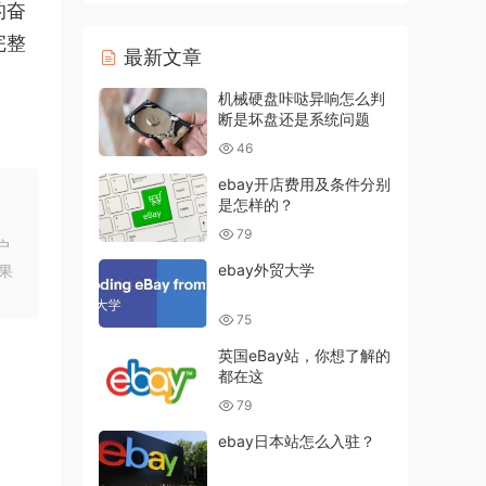
的奋
完整
最新文章
机械硬盘咔哒异响怎么判
断是坏盘还是系统问题
46
ebay开店费用及条件分别
是怎样的？
79
户
ebay外贸大学
果
75
英国eBay站，你想了解的
都在这
79
ebay日本站怎么入驻？