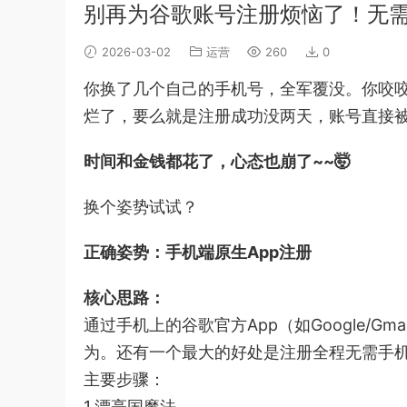
别再为谷歌账号注册烦恼了！无
2026-03-02
运营
260
0
你换了几个自己的手机号，全军覆没。你咬咬
烂了，要么就是注册成功没两天，账号直接
时间和金钱都花了，心态也崩了~~
🤯
换个姿势试试？
正确姿势：手机端原生App注册
核心思路：
通过手机上的谷歌官方App（如Google/G
为。
还有一个最大的好处是注册全程无需手
主要步骤：
1.漂亮国魔法