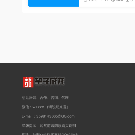
意见反馈、合作、咨询、代理
微信：wzzzc （请说明来意）
E-mail：3598143665@QQ.com
温馨提示：购买前请阅读购买说明
搭建、加盟分站联系客服QQ或微信