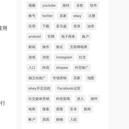
视频
youtube
推特
谷歌
软件
账号
twitter
卖家
ebay
注册
应用
下载
亚马逊
登录
油管
被用
android
官网
电子商务
账户
邮箱
操作
验证
互联网电商
游戏
浏览
instagram
社交
入口
跨境
shopee
外贸推广
独立站推广
市场营销
买家
地图
ebay开店流程
Facebook运营
社交媒体营销
科技新闻
进入
插件
户行
电商
搜索
观看
安卓
新闻
帐户
原因
购物
入驻