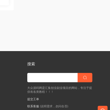
搜索
大众源码网是汇集创业副业项目的网站，专注于提
供有各类教程！！！
提交工单
联系客服
(说明需求，勿问在否)