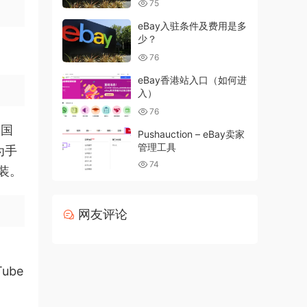
75
eBay入驻条件及费用是多
少？
76
eBay香港站入口（如何进
入）
76
的国
Pushauction – eBay卖家
管理工具
为手
74
安装。
网友评论
ube