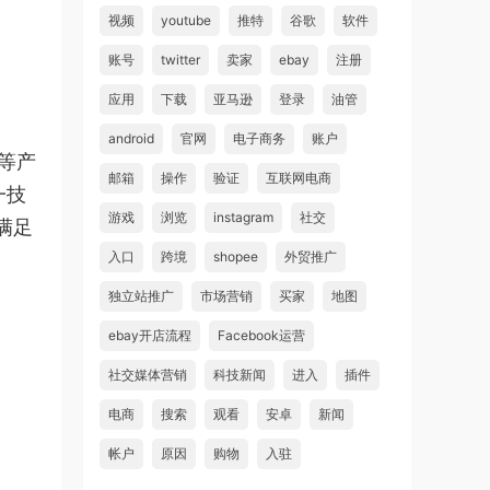
视频
youtube
推特
谷歌
软件
账号
twitter
卖家
ebay
注册
应用
下载
亚马逊
登录
油管
android
官网
电子商务
账户
家等产
邮箱
操作
验证
互联网电商
一技
游戏
浏览
instagram
社交
满足
入口
跨境
shopee
外贸推广
独立站推广
市场营销
买家
地图
ebay开店流程
Facebook运营
社交媒体营销
科技新闻
进入
插件
电商
搜索
观看
安卓
新闻
帐户
原因
购物
入驻