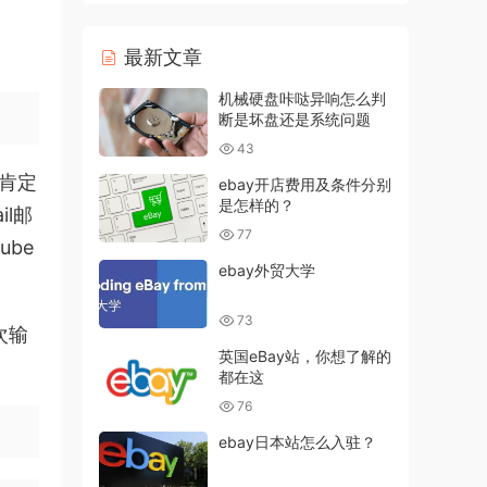
最新文章
机械硬盘咔哒异响怎么判
断是坏盘还是系统问题
43
号肯定
ebay开店费用及条件分别
是怎样的？
il邮
77
ube
ebay外贸大学
73
次输
英国eBay站，你想了解的
都在这
76
ebay日本站怎么入驻？