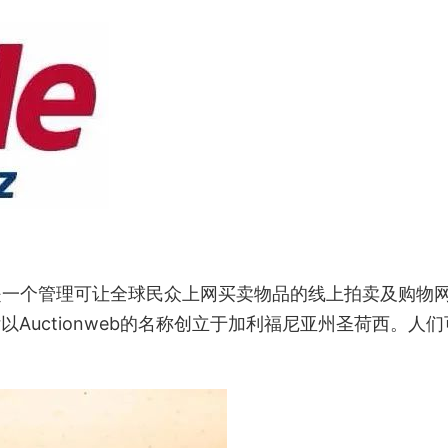
）是一个管理可让全球民众上网买卖物品的线上拍卖及购物
idyar以Auctionweb的名称创立于加利福尼亚州圣荷西。人